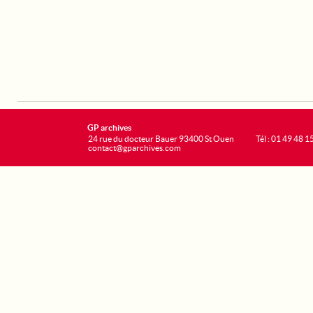
GP archives
24 rue du docteur Bauer 93400 St Ouen
Tél : 01 49 48 1
contact@gparchives.com