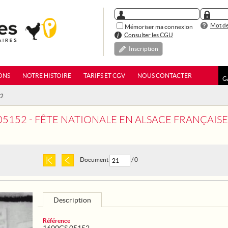
Mot de
Mémoriser ma connexion
Consulter les CGU
Inscription
ONS
NOTRE HISTOIRE
TARIFS ET CGV
NOUS CONTACTER
G
52
05152 - FÊTE NATIONALE EN ALSACE FRANÇAISE
Document
/ 0
Description
Référence