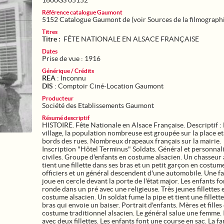
1600GS 05152
Référence catalogue Gaumont
5152 Catalogue Gaumont de (voir Sources de la filmograph
Titres
Titre :
FÊTE NATIONALE EN ALSACE FRANÇAISE
Dates
Prise de vue : 1916
Générique / Crédits
REA
: Inconnu
DIS
: Comptoir Ciné-Location Gaumont
Producteur
Société des Etablissements Gaumont
Résumé descriptif
HISTOIRE. Fête Nationale en Alsace Française. Descriptif :
village, la population nombreuse est groupée sur la place et
bords des rues. Nombreux drapeaux français sur la mairie.
Inscription "Hôtel Terminus" Soldats. Général et personnal
civiles. Groupe d'enfants en costume alsacien. Un chasseur 
tient une fillette dans ses bras et un petit garçon en costum
officiers et un général descendent d'une automobile. Une f
joue en cercle devant la porte de l'état major. Les enfants f
ronde dans un pré avec une religieuse. Très jeunes fillettes 
costume alsacien. Un soldat fume la pipe et tient une fillette
bras qui envoie un baiser. Portrait d'enfants. Mères et filles
costume traditionnel alsacien. Le général salue une femme. 
avec deux fillettes. Les enfants font une course en sac. La f