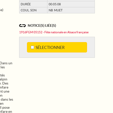
DURÉE
00:05:08
ie)
COUL. SON
NB MUET
NOTICE(S) LIÉE(S)
1916FGM 05152 - Fête nationale en Alsace française
SÉLECTIONNER
 Dans un
 les
ités
alpin
e. Des
anfare
ont une
en
 dans les
 en
Il pose
anfare en