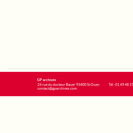
GP archives
24 rue du docteur Bauer 93400 St Ouen
Tél : 01 49 48 1
contact@gparchives.com