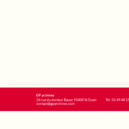
GP archives
24 rue du docteur Bauer 93400 St Ouen
Tél : 01 49 48 1
contact@gparchives.com