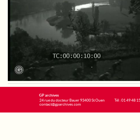
GP archives
24 rue du docteur Bauer 93400 St Ouen
Tél : 01 49 48 1
contact@gparchives.com