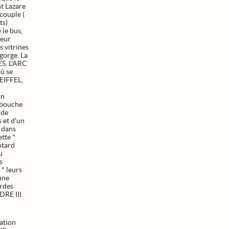
nt Lazare
couple (
ts)
 le bus,
feur
s vitrines
-gorge. La
S. L'ARC
ù se
 EIFFEL,
un
 bouche
 de
 et d'un
 dans
ette "
otard
u
s
" leurs
une
ordes
DRE III.
ation