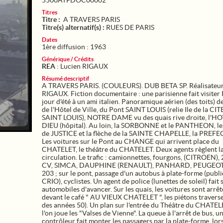
5500ATFDOC00002
Titres
Titre :
A TRAVERS PARIS
Titre(s) alternatif(s) :
RUES DE PARIS
Dates
1ère diffusion : 1963
Générique / Crédits
REA
: Lucien RIGAUX
Résumé descriptif
A TRAVERS PARIS. (COULEURS). DUB BETA SP. Réalisateur 
RIGAUX. Fiction documentaire : une parisienne fait visiter
jour d'été à un ami italien. Panoramique aérien (des toits) d
de l'Hôtel de Ville, du Pont SAINT LOUIS (relie Ile de la CITE 
SAINT LOUIS), NOTRE DAME vu des quais rive droite, l'H
DIEU (hôpital). Au loin, la SORBONNE et le PANTHEON, l
de JUSTICE et la flèche de la SAINTE CHAPELLE, la PREF
Les voitures sur le Pont au CHANGE qui arrivent place du
CHATELET, le théâtre du CHATELET. Deux agents règlent l
circulation. Le trafic : camionnettes, fourgons, (CITROEN), 
CV, SIMCA, DAUPHINE (RENAULT), PANHARD, PEUGEOT
203 ; sur le pont, passage d'un autobus à plate-forme (publi
CRIO), cyclistes. Un agent de police (lunettes de soleil) fait 
automobiles d'avancer. Sur les quais, les voitures sont arrê
devant le café " AU VIEUX CHATELET ", les piétons travers
des années 50). Un plan sur l'entrée du Théâtre du CHATEL
l'on joue les "Valses de Vienne". La queue à l'arrêt de bus, u
contrôleur fait monter les passagers par la plate-forme, lor