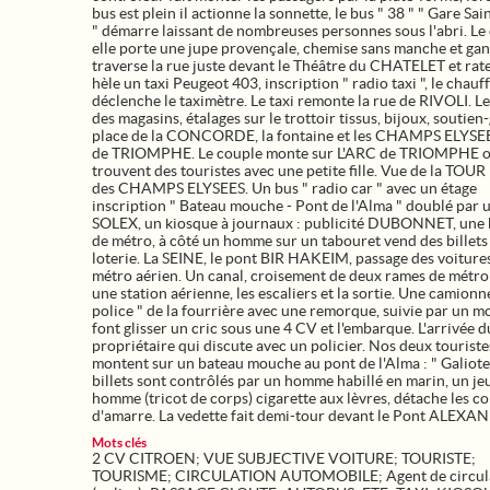
bus est plein il actionne la sonnette, le bus " 38 " " Gare Sai
" démarre laissant de nombreuses personnes sous l'abri. Le 
elle porte une jupe provençale, chemise sans manche et gan
traverse la rue juste devant le Théâtre du CHATELET et rate
hèle un taxi Peugeot 403, inscription " radio taxi ", le chauf
déclenche le taximètre. Le taxi remonte la rue de RIVOLI. Le
des magasins, étalages sur le trottoir tissus, bijoux, soutien
place de la CONCORDE, la fontaine et les CHAMPS ELYSEE
de TRIOMPHE. Le couple monte sur L'ARC de TRIOMPHE o
trouvent des touristes avec une petite fille. Vue de la TOUR
des CHAMPS ELYSEES. Un bus " radio car " avec un étage
inscription " Bateau mouche - Pont de l'Alma " doublé par 
SOLEX, un kiosque à journaux : publicité DUBONNET, une
de métro, à côté un homme sur un tabouret vend des billets
loterie. La SEINE, le pont BIR HAKEIM, passage des voitures
métro aérien. Un canal, croisement de deux rames de métro
une station aérienne, les escaliers et la sortie. Une camionn
police " de la fourrière avec une remorque, suivie par un m
font glisser un cric sous une 4 CV et l'embarque. L'arrivée d
propriétaire qui discute avec un policier. Nos deux touriste
montent sur un bateau mouche au pont de l'Alma : " Galiote 
billets sont contrôlés par un homme habillé en marin, un je
homme (tricot de corps) cigarette aux lèvres, détache les c
d'amarre. La vedette fait demi-tour devant le Pont ALEXAN
Mots clés
2 CV CITROEN
;
VUE SUBJECTIVE VOITURE
;
TOURISTE
;
TOURISME
;
CIRCULATION AUTOMOBILE
;
Agent de circul