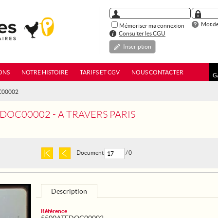
Mot de
Mémoriser ma connexion
Consulter les CGU
Inscription
ONS
NOTRE HISTOIRE
TARIFS ET CGV
NOUS CONTACTER
G
C00002
DOC00002 - A TRAVERS PARIS
Document
/ 0
Description
Référence