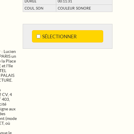
DURÉE
00:11:31
COUL. SON
COULEUR SONORE
SÉLECTIONNER
: Lucien
 PARIS un
e la Place
et l'Ile
OTEL
e PALAIS
ECTURE.
a
2 CV, 4
 403,
cité
signe aux
tées
ent (mode
ET, où
n
sque le