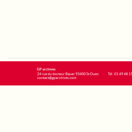
GP archives
24 rue du docteur Bauer 93400 St Ouen
Tél : 01 49 48 1
contact@gparchives.com