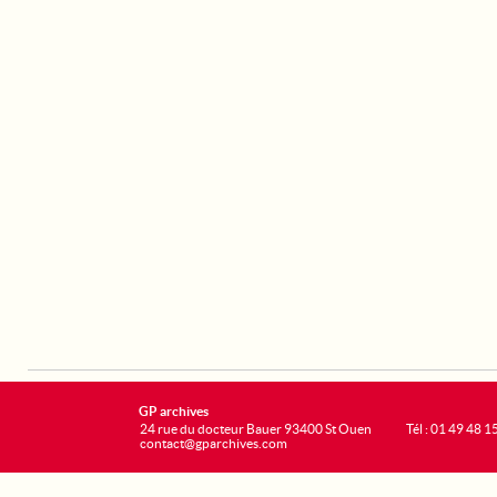
GP archives
24 rue du docteur Bauer 93400 St Ouen
Tél : 01 49 48 1
contact@gparchives.com