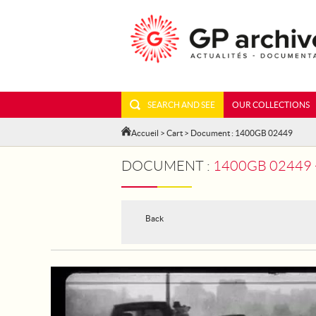
SEARCH AND SEE
OUR COLLECTIONS
Accueil
>
Cart
> Document : 1400GB 02449
DOCUMENT :
1400GB 02449 - BO
Back