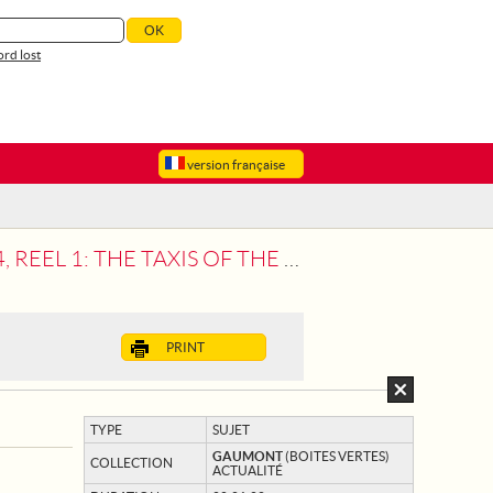
rd lost
version française
AXIS OF THE MARNE. (20 METRES).
PRINT
TYPE
SUJET
GAUMONT
(BOITES VERTES)
COLLECTION
ACTUALITÉ