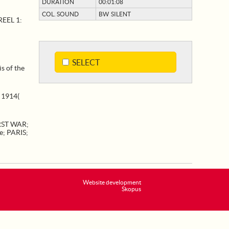
DURATION
00:01:08
COL. SOUND
BW SILENT
EEL 1:
SELECT
s of the
. 1914(
RST WAR
;
e
;
PARIS
;
Website development
Skopus