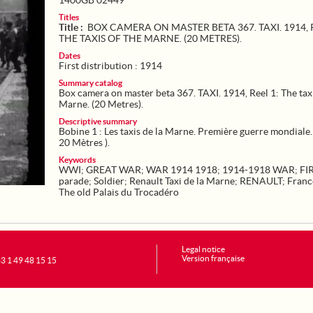
1400GB 02449
Titles
Title :
BOX CAMERA ON MASTER BETA 367. TAXI. 1914, R
THE TAXIS OF THE MARNE. (20 METRES).
Dates
First distribution : 1914
Summary catalog
Box camera on master beta 367. TAXI. 1914, Reel 1: The taxi
Marne. (20 Metres).
Descriptive summary
Bobine 1 : Les taxis de la Marne. Première guerre mondiale
20 Mètres ).
Keywords
WWI
;
GREAT WAR
;
WAR 1914 1918
;
1914-1918 WAR
;
FI
parade
;
Soldier
;
Renault Taxi de la Marne
;
RENAULT
;
Franc
The old Palais du Trocadéro
Legal notice
Version française
+33 1 49 48 15 15