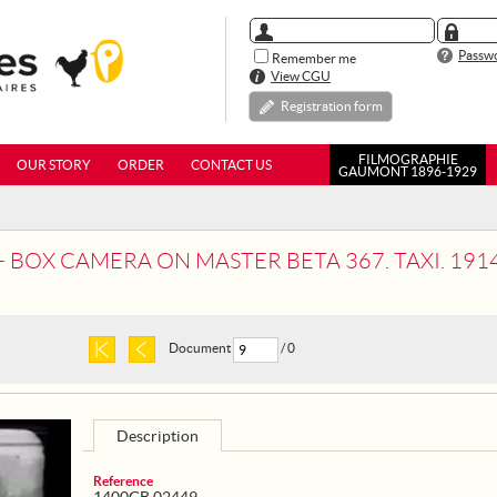
Passwo
Remember me
View CGU
Registration form
FILMOGRAPHIE
OUR STORY
ORDER
CONTACT US
GAUMONT 1896-1929
X CAMERA ON MASTER BETA 367. TAXI. 1914, REEL 1: THE T
Document
/ 0
Description
Reference