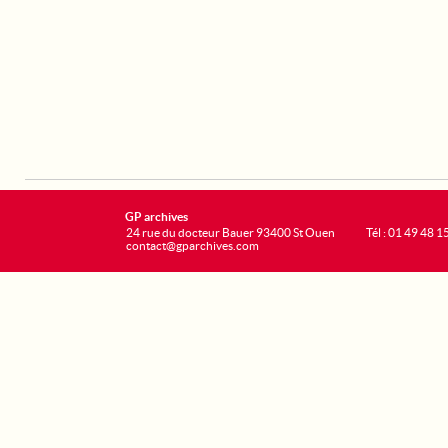
GP archives
24 rue du docteur Bauer 93400 St Ouen
Tél : 01 49 48 1
contact@gparchives.com