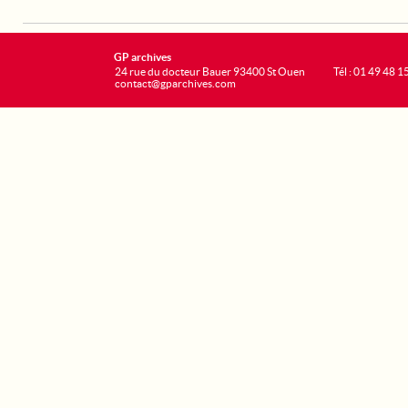
GP archives
24 rue du docteur Bauer 93400 St Ouen
Tél : 01 49 48 1
contact@gparchives.com