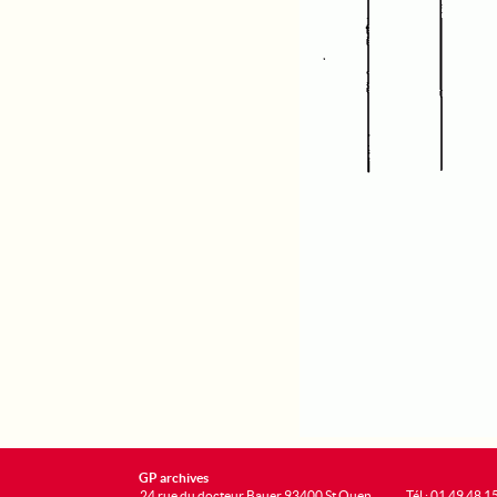
GP archives
24 rue du docteur Bauer 93400 St Ouen
Tél : 01 49 48 1