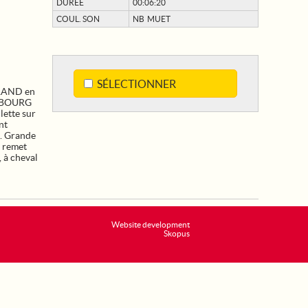
DURÉE
00:06:20
COUL. SON
NB MUET
SÉLECTIONNER
ERAND en
SBOURG
lette sur
nt
. Grande
l remet
, à cheval
Website development
Skopus