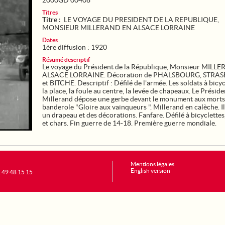
2000GD 00408
Titres
Titre :
LE VOYAGE DU PRESIDENT DE LA REPUBLIQUE,
MONSIEUR MILLERAND EN ALSACE LORRAINE
Dates
1ère diffusion : 1920
Résumé descriptif
Le voyage du Président de la République, Monsieur MILL
ALSACE LORRAINE. Décoration de PHALSBOURG, STRA
et BITCHE. Descriptif : Défilé de l'armée. Les soldats à bicyc
la place, la foule au centre, la levée de chapeaux. Le Préside
Millerand dépose une gerbe devant le monument aux morts
banderole "Gloire aux vainqueurs ". Millerand en calèche. I
un drapeau et des décorations. Fanfare. Défilé à bicyclettes
et chars. Fin guerre de 14-18. Première guerre mondiale.
Mentions légales
English version
1 49 48 15 15