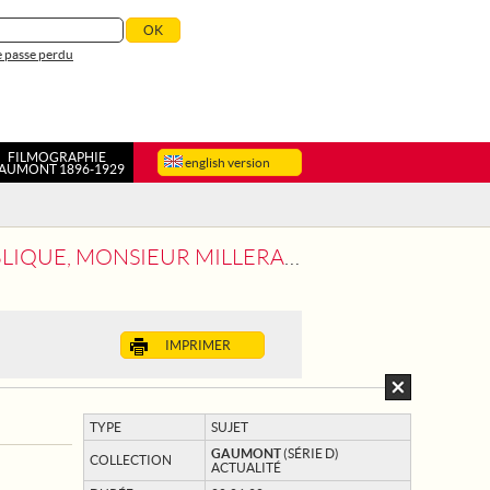
 passe perdu
FILMOGRAPHIE
english version
AUMONT 1896-1929
UR MILLERAND EN ALSACE LORRAINE
IMPRIMER
TYPE
SUJET
GAUMONT
(SÉRIE D)
COLLECTION
ACTUALITÉ