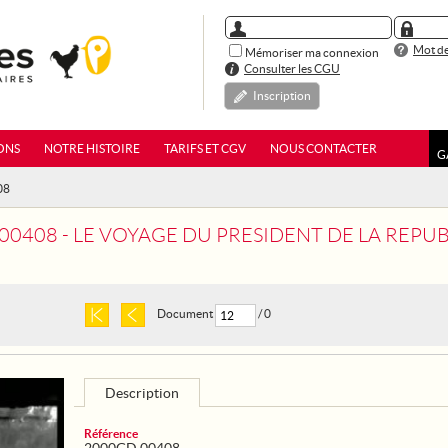
Mot de
Mémoriser ma connexion
Consulter les CGU
Inscription
ONS
NOTRE HISTOIRE
TARIFS ET CGV
NOUS CONTACTER
G
08
408 - LE VOYAGE DU PRESIDENT DE LA REPUBLIQUE, MONSIE
Document
/ 0
Description
Référence