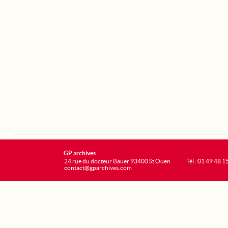
GP archives
24 rue du docteur Bauer 93400 St Ouen
Tél : 01 49 48 1
contact@gparchives.com