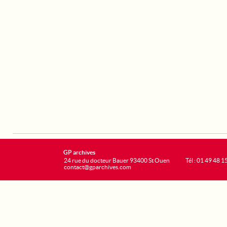
GP archives
24 rue du docteur Bauer 93400 St Ouen
Tél : 01 49 48 1
contact@gparchives.com