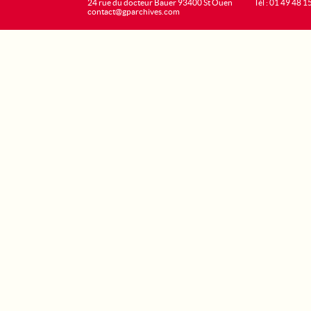
24 rue du docteur Bauer 93400 St Ouen
Tél : 01 49 48 1
contact@gparchives.com