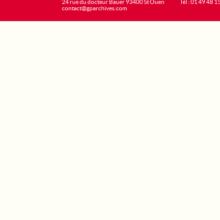
24 rue du docteur Bauer 93400 St Ouen
Tél : 01 49 48 1
contact@gparchives.com