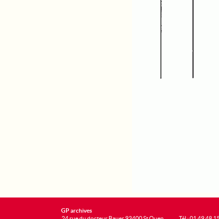
GP archives
24 rue du docteur Bauer 93400 St Ouen
Tél : 01 49 48 1