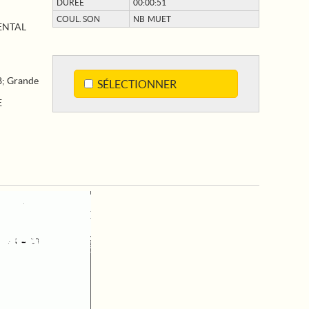
DURÉE
00:00:51
COUL. SON
NB MUET
ENTAL
8
;
Grande
SÉLECTIONNER
E