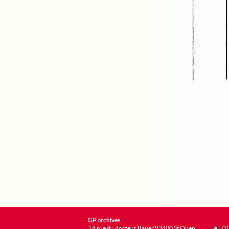
GP archives
24 rue du docteur Bauer 93400 St Ouen
Tél : 0