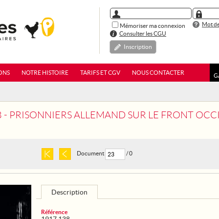
Mot de
Mémoriser ma connexion
Consulter les CGU
Inscription
ONS
NOTRE HISTOIRE
TARIFS ET CGV
NOUS CONTACTER
G
8 - PRISONNIERS ALLEMAND SUR LE FRONT OC
Document
/ 0
Description
Référence