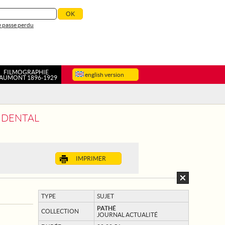
 passe perdu
FILMOGRAPHIE
english version
AUMONT 1896-1929
CIDENTAL
IMPRIMER
TYPE
SUJET
PATHÉ
COLLECTION
JOURNAL ACTUALITÉ