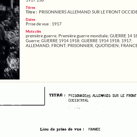
1917 138
Titres
Titre :
PRISONNIERS ALLEMAND SUR LE FRONT OCCID
Dates
Prise de vue : 1917
Mots clés
première guerre
;
Première guerre mondiale
;
GUERRE 14 1
Guerre
;
GUERRE 1914 1918
;
GUERRE 1914 1918
;
1917
;
ALLEMAND
;
FRONT
;
PRISONNIER
;
QUOTIDIEN
;
FRANC