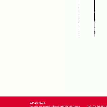
GP archives
24 rue du docteur Bauer 93400 St Ouen
Tél : 01 49 48 1