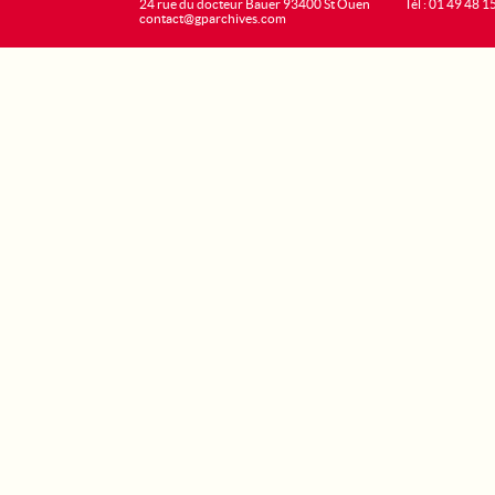
24 rue du docteur Bauer 93400 St Ouen
Tél : 01 49 48 1
contact@gparchives.com