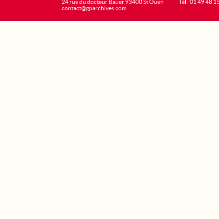
24 rue du docteur Bauer 93400 St Ouen
Tél : 01 49 48 1
contact@gparchives.com