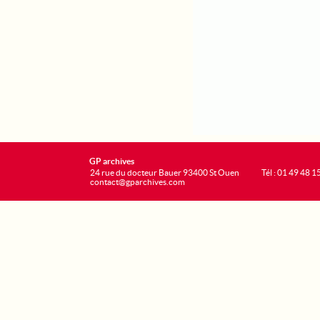
GP archives
24 rue du docteur Bauer 93400 St Ouen
Tél : 01 49 48 1
contact@gparchives.com