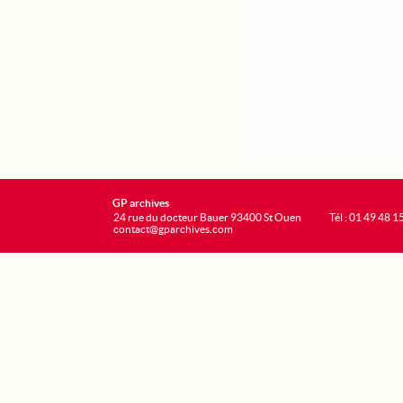
GP archives
24 rue du docteur Bauer 93400 St Ouen
Tél : 01 49 48 1
contact@gparchives.com