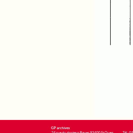
GP archives
24 rue du docteur Bauer 93400 St Ouen
Tél : 0