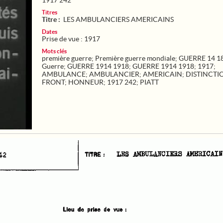
1917 242
Titres
Titre :
LES AMBULANCIERS AMERICAINS
Dates
Prise de vue : 1917
Mots clés
première guerre
;
Première guerre mondiale
;
GUERRE 14 1
Guerre
;
GUERRE 1914 1918
;
GUERRE 1914 1918
;
1917
;
AMBULANCE
;
AMBULANCIER
;
AMERICAIN
;
DISTINCTI
FRONT
;
HONNEUR
;
1917 242
;
PIATT