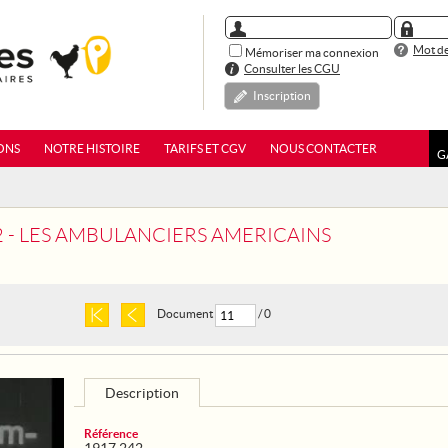
Mot de
Mémoriser ma connexion
Consulter les CGU
Inscription
ONS
NOTRE HISTOIRE
TARIFS ET CGV
NOUS CONTACTER
G
2 - LES AMBULANCIERS AMERICAINS
Document
/ 0
Description
Référence