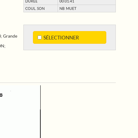
DURÉE
00:01:41
COUL. SON
NB MUET
8
;
Grande
SÉLECTIONNER
ON
;