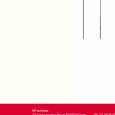
GP archives
24 rue du docteur Bauer 93400 St Ouen
Tél : 01 49 48 1