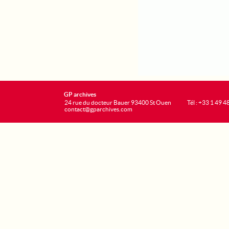
GP archives
24 rue du docteur Bauer 93400 St Ouen
Tél : +33 1 49 4
contact@gparchives.com