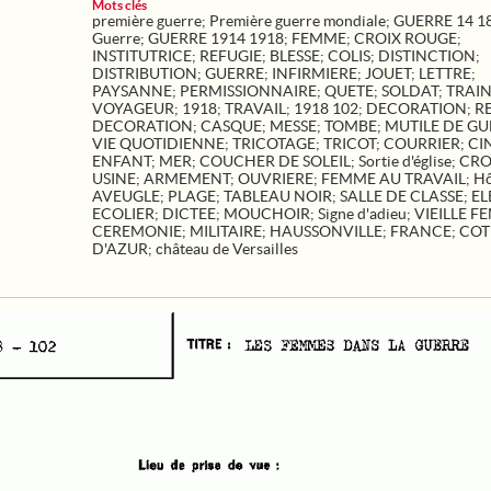
Mots clés
première guerre
;
Première guerre mondiale
;
GUERRE 14 1
Guerre
;
GUERRE 1914 1918
;
FEMME
;
CROIX ROUGE
;
INSTITUTRICE
;
REFUGIE
;
BLESSE
;
COLIS
;
DISTINCTION
;
DISTRIBUTION
;
GUERRE
;
INFIRMIERE
;
JOUET
;
LETTRE
;
PAYSANNE
;
PERMISSIONNAIRE
;
QUETE
;
SOLDAT
;
TRAI
VOYAGEUR
;
1918
;
TRAVAIL
;
1918 102
;
DECORATION
;
R
DECORATION
;
CASQUE
;
MESSE
;
TOMBE
;
MUTILE DE GU
VIE QUOTIDIENNE
;
TRICOTAGE
;
TRICOT
;
COURRIER
;
CI
ENFANT
;
MER
;
COUCHER DE SOLEIL
;
Sortie d'église
;
CRO
USINE
;
ARMEMENT
;
OUVRIERE
;
FEMME AU TRAVAIL
;
Hô
AVEUGLE
;
PLAGE
;
TABLEAU NOIR
;
SALLE DE CLASSE
;
EL
ECOLIER
;
DICTEE
;
MOUCHOIR
;
Signe d'adieu
;
VIEILLE F
CEREMONIE
;
MILITAIRE
;
HAUSSONVILLE
;
FRANCE
;
COT
D'AZUR
;
château de Versailles