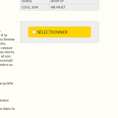
DURÉE
00:09:19
COUL. SON
NB MUET
s
SÉLECTIONNER
 A la
ais femme
lis,
n casque
Les morts,
 et son
econnaît
mière ou
e qu'elle
ravaux
-
s dans la