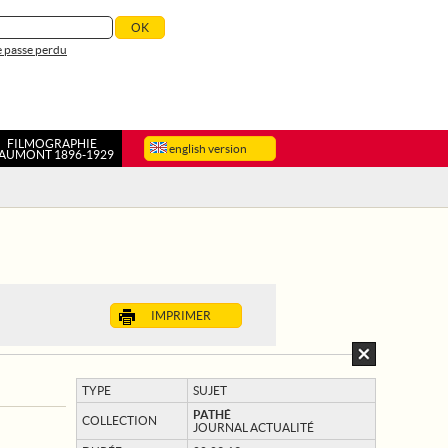
 passe perdu
FILMOGRAPHIE
english version
AUMONT 1896-1929
IMPRIMER
TYPE
SUJET
PATHÉ
COLLECTION
JOURNAL ACTUALITÉ