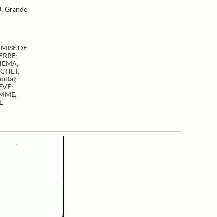
8
;
Grande
N
;
EMISE DE
ERRE
;
NEMA
;
CHET
;
pital
;
EVE
;
EMME
;
E