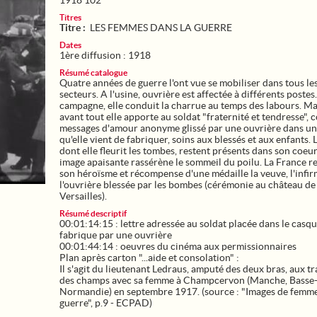
1918 102
Titres
Titre :
LES FEMMES DANS LA GUERRE
Dates
1ère diffusion : 1918
Résumé catalogue
Quatre années de guerre l'ont vue se mobiliser dans tous le
secteurs. A l'usine, ouvrière est affectée à différents postes.
campagne, elle conduit la charrue au temps des labours. M
avant tout elle apporte au soldat "fraternité et tendresse", co
messages d'amour anonyme glissé par une ouvrière dans u
qu'elle vient de fabriquer, soins aux blessés et aux enfants. 
dont elle fleurit les tombes, restent présents dans son coeur
image apaisante rassérène le sommeil du poilu. La France r
son héroïsme et récompense d'une médaille la veuve, l'infir
l'ouvrière blessée par les bombes (cérémonie au château de
Versailles).
Résumé descriptif
00:01:14:15 : lettre adressée au soldat placée dans le casqu
fabrique par une ouvrière
00:01:44:14 : oeuvres du cinéma aux permissionnaires
Plan après carton "...aide et consolation" :
Il s'agit du lieutenant Ledraus, amputé des deux bras, aux t
des champs avec sa femme à Champcervon (Manche, Basse
Normandie) en septembre 1917. (source : "Images de femme
guerre", p.9 - ECPAD)