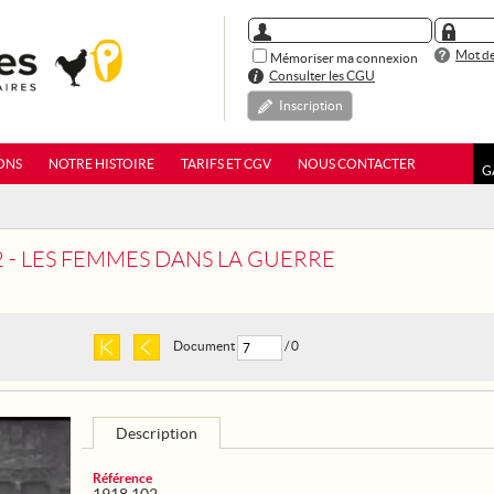
Mot de
Mémoriser ma connexion
Consulter les CGU
Inscription
ONS
NOTRE HISTOIRE
TARIFS ET CGV
NOUS CONTACTER
G
2 - LES FEMMES DANS LA GUERRE
Document
/ 0
Description
Référence