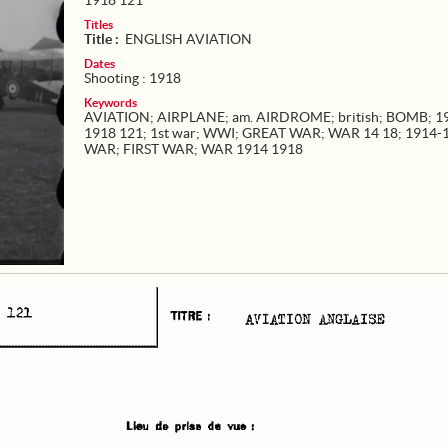
1918 121
Titles
Title :
ENGLISH AVIATION
Dates
Shooting : 1918
Keywords
AVIATION
;
AIRPLANE
;
am. AIRDROME
;
british
;
BOMB
;
1
1918 121
;
1st war
;
WWI
;
GREAT WAR
;
WAR 14 18
;
1914-
WAR
;
FIRST WAR
;
WAR 1914 1918