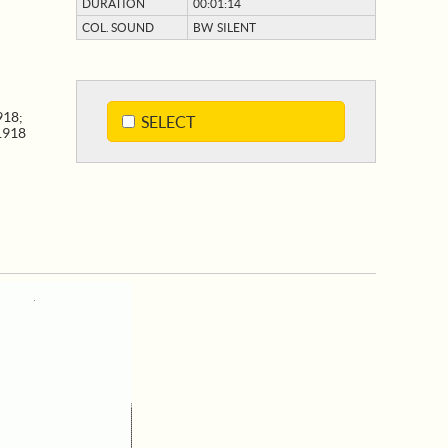
DURATION
00:01:14
COL. SOUND
BW SILENT
918
;
SELECT
1918