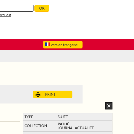
rd lost
version française
PRINT
TYPE
SUJET
PATHÉ
COLLECTION
JOURNAL ACTUALITÉ