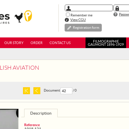
Passwo
Remember me
View CGU
Registration form
FILMOGRAPHIE
OUR STORY
ORDER
CONTACT US
GAUMONT 1896-1929
GLISH AVIATION
Document
/ 0
Description
Reference