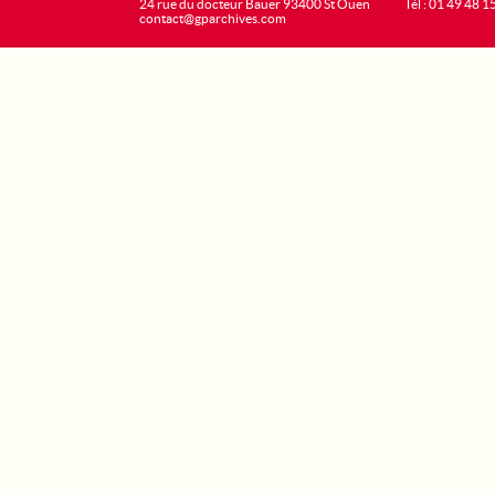
24 rue du docteur Bauer 93400 St Ouen
Tél : 01 49 48 1
contact@gparchives.com