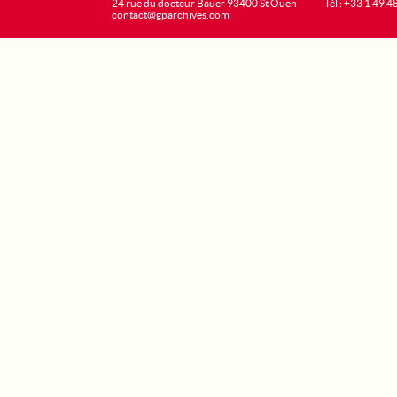
24 rue du docteur Bauer 93400 St Ouen
Tél : +33 1 49 4
contact@gparchives.com