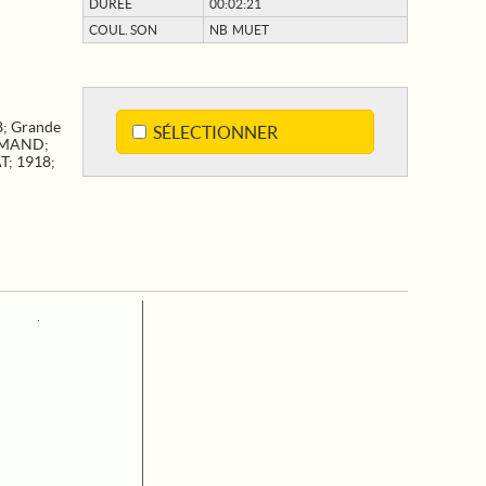
DURÉE
00:02:21
COUL. SON
NB MUET
8
;
Grande
SÉLECTIONNER
EMAND
;
T
;
1918
;