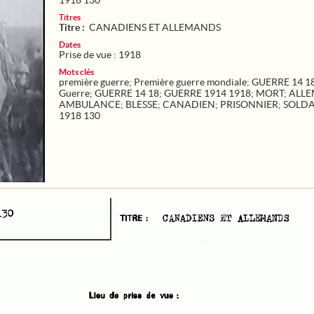
1918 130
Titres
Titre :
CANADIENS ET ALLEMANDS
Dates
Prise de vue : 1918
Mots clés
première guerre
;
Première guerre mondiale
;
GUERRE 14 1
Guerre
;
GUERRE 14 18
;
GUERRE 1914 1918
;
MORT
;
ALL
AMBULANCE
;
BLESSE
;
CANADIEN
;
PRISONNIER
;
SOLDA
1918 130