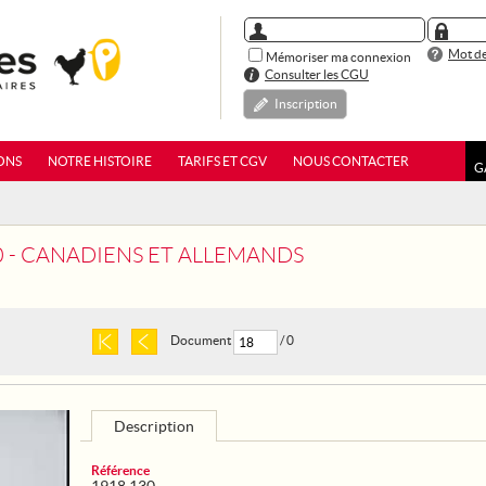
Mot de
Mémoriser ma connexion
Consulter les CGU
Inscription
ONS
NOTRE HISTOIRE
TARIFS ET CGV
NOUS CONTACTER
G
0 - CANADIENS ET ALLEMANDS
Document
/ 0
Description
Référence