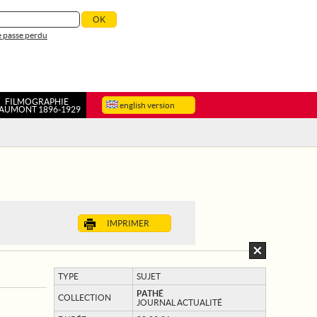
 passe perdu
FILMOGRAPHIE
english version
AUMONT 1896-1929
IMPRIMER
TYPE
SUJET
PATHÉ
COLLECTION
JOURNAL ACTUALITÉ