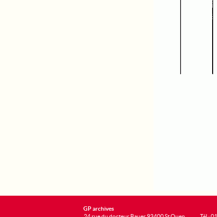
GP archives
24 rue du docteur Bauer 93400 St Ouen
Tél : 0