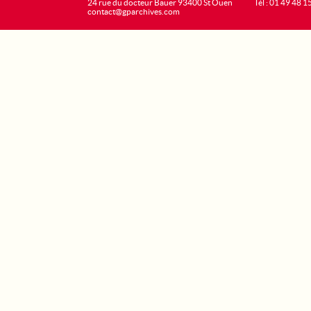
24 rue du docteur Bauer 93400 St Ouen
Tél : 01 49 48 1
contact@gparchives.com