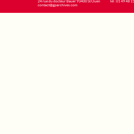
24 rue du docteur Bauer 93400 St Ouen
Tél : 01 49 48 1
contact@gparchives.com