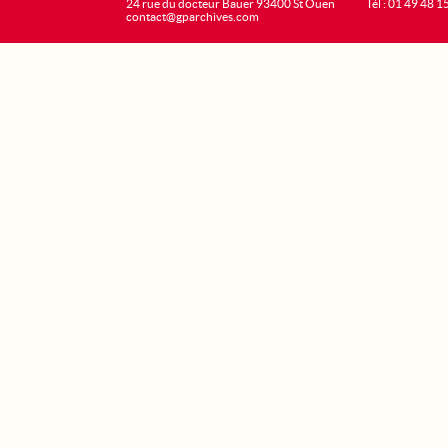
24 rue du docteur Bauer 93400 St Ouen
Tél : 01 49 48 1
contact@gparchives.com