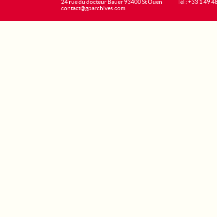
24 rue du docteur Bauer 93400 St Ouen
Tél : +33 1 49 4
contact@gparchives.com