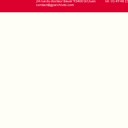
24 rue du docteur Bauer 93400 St Ouen
Tél : 01 49 48 1
contact@gparchives.com