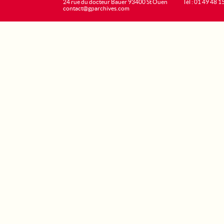
24 rue du docteur Bauer 93400 St Ouen
Tél : 01 49 48 1
contact@gparchives.com