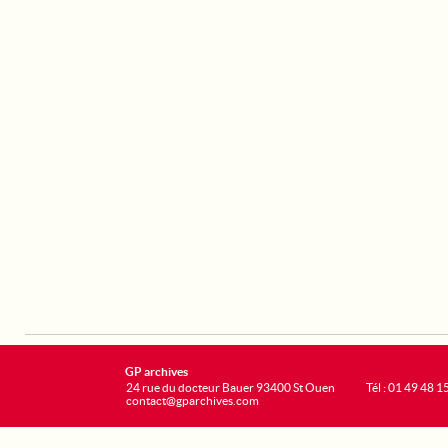
GP archives
24 rue du docteur Bauer 93400 St Ouen
Tél : 01 49 48 1
contact@gparchives.com