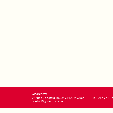
GP archives
24 rue du docteur Bauer 93400 St Ouen
Tél : 01 49 48 1
contact@gparchives.com