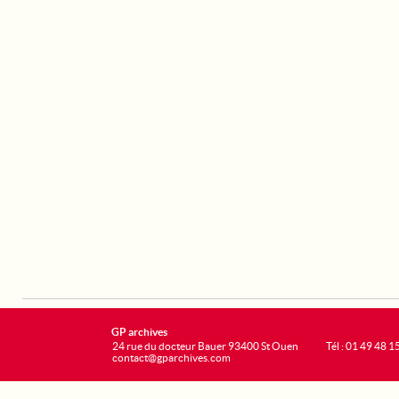
GP archives
24 rue du docteur Bauer 93400 St Ouen
Tél : 01 49 48 1
contact@gparchives.com