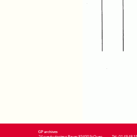
GP archives
24 rue du docteur Bauer 93400 St Ouen
Tél : 01 49 48 1