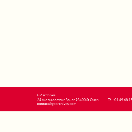
GP archives
24 rue du docteur Bauer 93400 St Ouen
Tél : 01 49 48 1
contact@gparchives.com