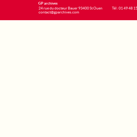
GP archives
24 rue du docteur Bauer 93400 St Ouen
Tél : 01 49 48 1
contact@gparchives.com