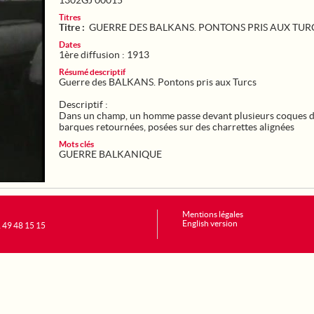
1302GJ 00015
Titres
Titre :
GUERRE DES BALKANS. PONTONS PRIS AUX TUR
Dates
1ère diffusion : 1913
Résumé descriptif
Guerre des BALKANS. Pontons pris aux Turcs
Descriptif :
Dans un champ, un homme passe devant plusieurs coques 
barques retournées, posées sur des charrettes alignées
Mots clés
GUERRE BALKANIQUE
Mentions légales
English version
1 49 48 15 15