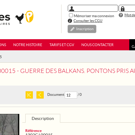
Mot de
Mémoriser ma connexion
Consulter les CGU
Inscription
ONS
NOTRE HISTOIRE
TARIFS ET CGV
NOUS CONTACTER
G
15
00015 - GUERRE DES BALKANS. PONTONS PRIS 
Document
/ 0
Description
Référence