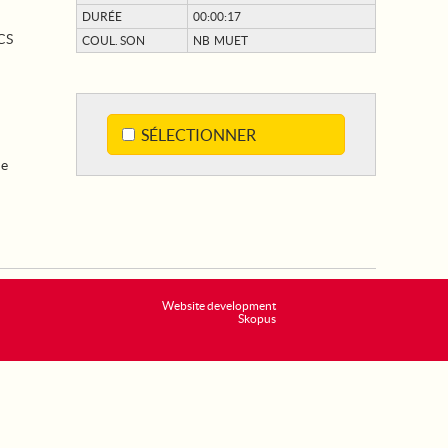
DURÉE
00:00:17
CS
COUL. SON
NB MUET
SÉLECTIONNER
de
Website development
Skopus