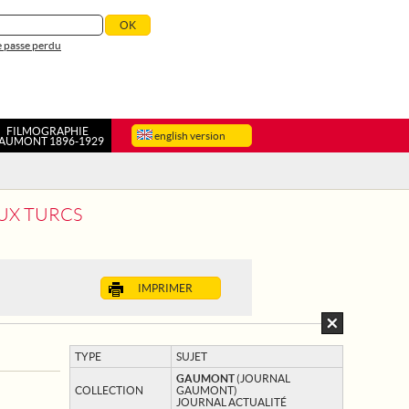
 passe perdu
FILMOGRAPHIE
english version
AUMONT 1896-1929
AUX TURCS
IMPRIMER
TYPE
SUJET
GAUMONT
(JOURNAL
COLLECTION
GAUMONT)
JOURNAL ACTUALITÉ