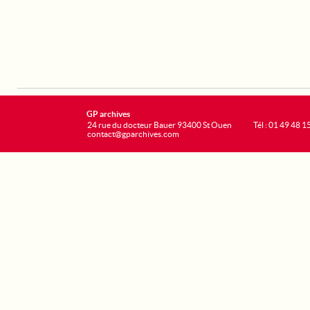
GP archives
24 rue du docteur Bauer 93400 St Ouen
Tél : 01 49 48 1
contact@gparchives.com