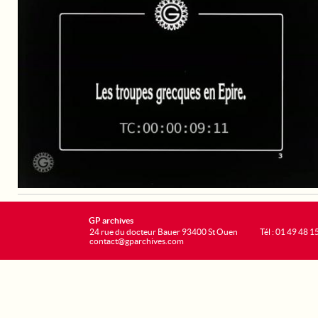
GP archives
24 rue du docteur Bauer 93400 St Ouen
Tél : 01 49 48 1
contact@gparchives.com