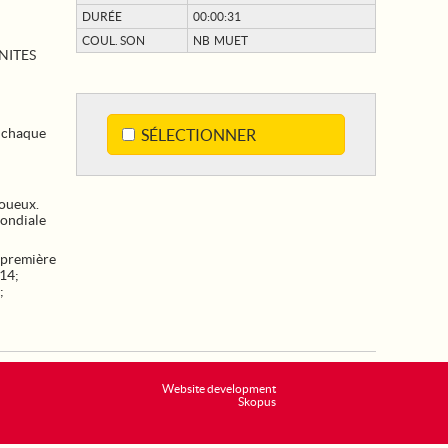
DURÉE
00:00:31
COUL. SON
NB MUET
NITES
e chaque
SÉLECTIONNER
boueux.
ondiale
première
 14
;
;
Website development
Skopus