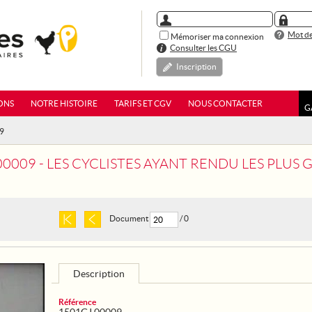
Mot de
Mémoriser ma connexion
Consulter les CGU
Inscription
ONS
NOTRE HISTOIRE
TARIFS ET CGV
NOUS CONTACTER
G
09
9 - LES CYCLISTES AYANT RENDU LES PLUS GRANDS SERVICES, ON F
Document
/ 0
Description
Référence