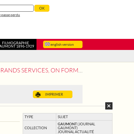
 passe perdu
FILMOGRAPHIE
english version
AUMONT 1896-1929
ORME CHAQUE JOUR DE NOUVELLES UNITES
IMPRIMER
TYPE
SUJET
GAUMONT
(JOURNAL
COLLECTION
GAUMONT)
JOURNAL ACTUALITÉ