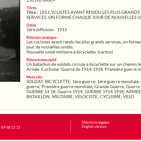
1501GJ 00009
Titres
Titre :
LES CYCLISTES AYANT RENDU LES PLUS GRANDS
SERVICES, ON FORME CHAQUE JOUR DE NOUVELLES U
Dates
1ère diffusion : 1915
Résumé catalogue
Les cyclistes ayant rendu les plus grands services, on form
jour de nouvelles unités.
Nouvelle unité militaire à bicyclette. (carton)
Résumé descriptif
Un bataillon de soldats circule à bicyclette sur un chemin 
Armée. Cyclisme. Guerre de 1914-1918. Première guerre m
Mots clés
SOLDAT
;
BICYCLETTE
;
1ère guerre
;
1ère guerre mondiale
;
guerre
;
Première guerre mondiale
;
Grande Guerre
;
Guerre
GUERRE 14 18
;
Guerre 1914
;
GUERRE 1914 1918
;
ARMEE
BATAILLON
;
MILITAIRE
;
VELOCISTE
;
CYCLISME
;
VELO
Mentions légales
English version
1 49 48 15 15