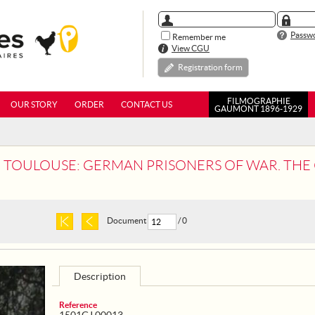
Passwo
Remember me
View CGU
Registration form
FILMOGRAPHIE
OUR STORY
ORDER
CONTACT US
GAUMONT 1896-1929
OUSE: GERMAN PRISONERS OF WAR. THE GERMAN PRISONERS CARRY OUT
Document
/ 0
Description
Reference