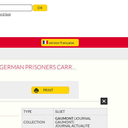
rd lost
version française
 EARTHWORKS. A BATTALION OF GERMAN
PRINT
TYPE
SUJET
GAUMONT
(JOURNAL
COLLECTION
GAUMONT)
JOURNAL ACTUALITÉ