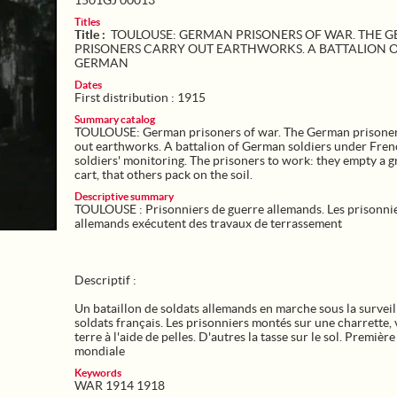
1501GJ 00013
Titles
Title :
TOULOUSE: GERMAN PRISONERS OF WAR. THE 
PRISONERS CARRY OUT EARTHWORKS. A BATTALION 
GERMAN
Dates
First distribution : 1915
Summary catalog
TOULOUSE: German prisoners of war. The German prisoner
out earthworks. A battalion of German soldiers under Fre
soldiers' monitoring. The prisoners to work: they empty a 
cart, that others pack on the soil.
Descriptive summary
TOULOUSE : Prisonniers de guerre allemands. Les prisonni
allemands exécutent des travaux de terrassement
Descriptif :
Un bataillon de soldats allemands en marche sous la survei
soldats français. Les prisonniers montés sur une charrette, 
terre à l'aide de pelles. D'autres la tasse sur le sol. Premièr
mondiale
Keywords
WAR 1914 1918