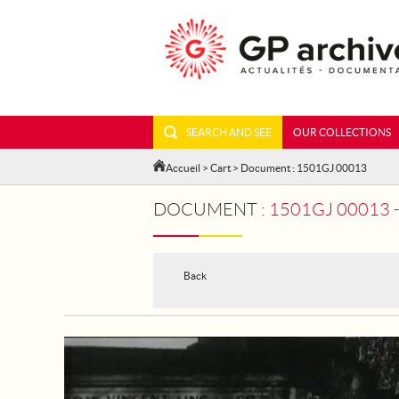
SEARCH AND SEE
OUR COLLECTIONS
Accueil
>
Cart
> Document : 1501GJ 00013
DOCUMENT :
1501GJ 00013 - TOUL
Back