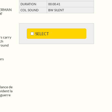
DURATION
00:00:41
GERMAN
COL. SOUND
BW SILENT
OF
SELECT
s carry
nch
ground
ers
llance de
vident la
e guerre