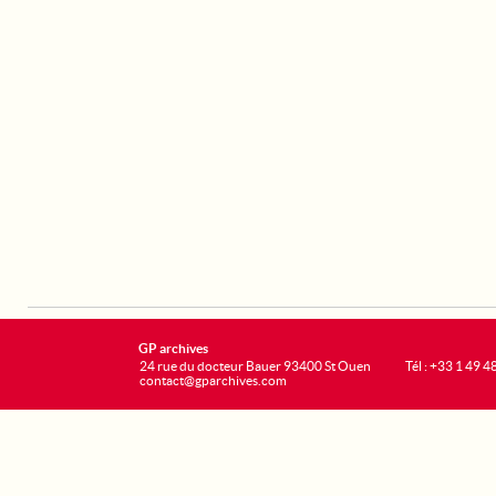
GP archives
24 rue du docteur Bauer 93400 St Ouen
Tél : +33 1 49 4
contact@gparchives.com