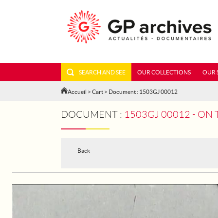
SEARCH AND SEE
OUR COLLECTIONS
OUR 
Accueil
>
Cart
> Document : 1503GJ 00012
DOCUMENT :
1503GJ 00012 - ON THE YSER
Back